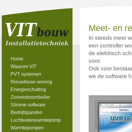
Meet- en re
In steeds meer w
een controller w
de elektrisch sc
Home
voor.
Waarom VIT
Ook voor bestaan
PVT systemen
we de software h
Nieuwbouw woning
Energieschutting
Zonnestroomboiler
Slimme software
Bedrijfspanden
Luchtwaterwarmtepomp
Warmtepompen