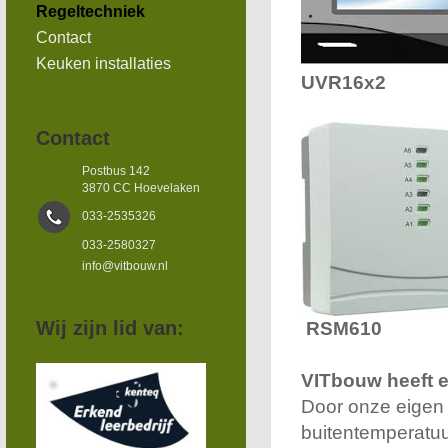
Regeltechniek
Contact
Keuken installaties
UVR16x2
Contact
Postbus 142
3870 CC Hoevelaken
033-2535326
033-2580327
info@vitbouw.nl
Wij zijn lid van:
RSM610
VITbouw heeft e
Door onze eigen 
buitentemperatuu