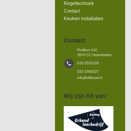
Regeltechniek
Contact
Keuken installaties
Contact
Postbus 142
3870 CC Hoevelaken
033-2535326
033-2580327
info@vitbouw.nl
Wij zijn lid van: