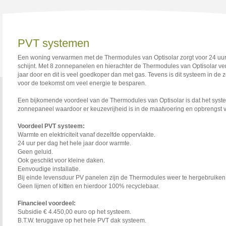
PVT systemen
Een woning verwarmen met de Thermodules van Optisolar zorgt voor 24 uur 
schijnt. Met 8 zonnepanelen en hierachter de Thermodules van Optisolar v
jaar door en dit is veel goedkoper dan met gas. Tevens is dit systeem in de
voor de toekomst om veel energie te besparen.
Een bijkomende voordeel van de Thermodules van Optisolar is dat het syste
zonnepaneel waardoor er keuzevrijheid is in de maatvoering en opbrengst
Voordeel PVT systeem:
Warmte en elektriciteit vanaf dezelfde oppervlakte.
24 uur per dag het hele jaar door warmte.
Geen geluid.
Ook geschikt voor kleine daken.
Eenvoudige installatie.
Bij einde levensduur PV panelen zijn de Thermodules weer te hergebruiken
Geen lijmen of kitten en hierdoor 100% recyclebaar.
Financieel voordeel:
Subsidie € 4.450,00 euro op het systeem.
B.T.W. teruggave op het hele PVT dak systeem.